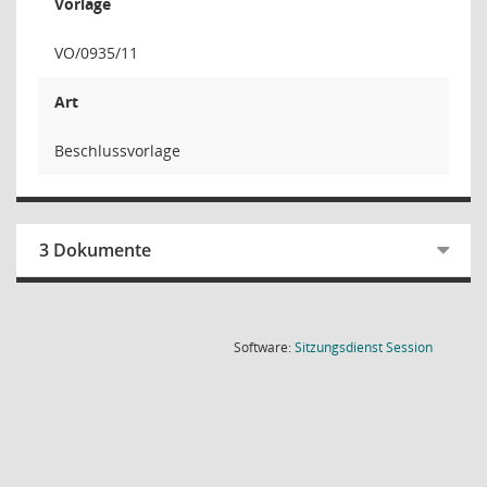
Vorlage
VO/0935/11
Art
Beschlussvorlage
3 Dokumente
(Wird in
Software:
Sitzungsdienst
Session