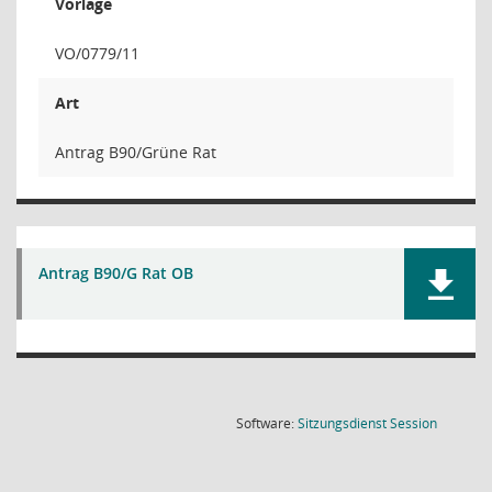
Vorlage
VO/0779/11
Art
Antrag B90/Grüne Rat
Antrag B90/G Rat OB
(Wird in
Software:
Sitzungsdienst
Session