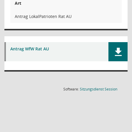
Art
Antrag LokalPatrioten Rat AU
Antrag WfW Rat AU
(Wird in
Software:
Sitzungsdienst
Session