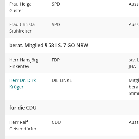
Frau Helga
SPD
Auss
Güster
Frau Christa
SPD
Auss
Stuhlreiter
berat. Mitglied § 58 I S. 7 GO NRW
Herr Hansjörg
FDP
stv. 
Finkentey
JHA
Herr Dr. Dirk
DIE LINKE
Mitg
Krüger
bera
Sti
für die CDU
Herr Ralf
CDU
Auss
Geisendörfer