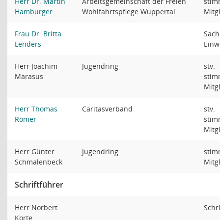
Herr Dr. Martin
Arbeitsgemeinschaft der Freien
stim
Hamburger
Wohlfahrtspflege Wuppertal
Mitg
Frau Dr. Britta
Sach
Lenders
Einw
Herr Joachim
Jugendring
stv.
Marasus
stim
Mitg
Herr Thomas
Caritasverband
stv.
Römer
stim
Mitg
Herr Günter
Jugendring
stim
Schmalenbeck
Mitg
Schriftführer
Herr Norbert
Schr
Korte