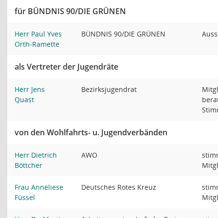
für BÜNDNIS 90/DIE GRÜNEN
Herr Paul Yves
BÜNDNIS 90/DIE GRÜNEN
Auss
Orth-Ramette
als Vertreter der Jugendräte
Herr Jens
Bezirksjugendrat
Mitg
Quast
bera
Sti
von den Wohlfahrts- u. Jugendverbänden
Herr Dietrich
AWO
stim
Böttcher
Mitg
Frau Anneliese
Deutsches Rotes Kreuz
stim
Füssel
Mitg