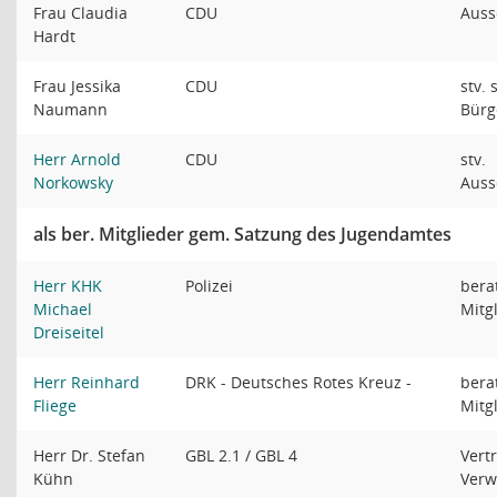
Frau Claudia
CDU
Auss
Hardt
Frau Jessika
CDU
stv. 
Naumann
Bürg
Herr Arnold
CDU
stv.
Norkowsky
Auss
als ber. Mitglieder gem. Satzung des Jugendamtes
Herr KHK
Polizei
bera
Michael
Mitg
Dreiseitel
Herr Reinhard
DRK - Deutsches Rotes Kreuz -
bera
Fliege
Mitg
Herr Dr. Stefan
GBL 2.1 / GBL 4
Vert
Kühn
Verw