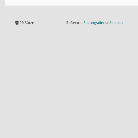
(Wird in
26 Sätze
Software:
Sitzungsdienst
Session