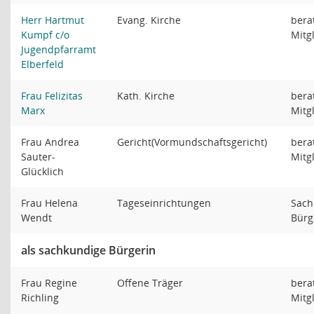
Herr Hartmut
Evang. Kirche
bera
Kumpf c/o
Mitg
Jugendpfarramt
Elberfeld
Frau Felizitas
Kath. Kirche
bera
Marx
Mitg
Frau Andrea
Gericht(Vormundschaftsgericht)
bera
Sauter-
Mitg
Glücklich
Frau Helena
Tageseinrichtungen
Sach
Wendt
Bürg
als sachkundige Bürgerin
Frau Regine
Offene Träger
bera
Richling
Mitg