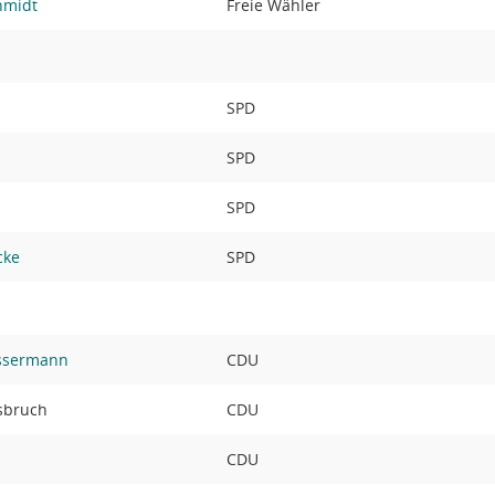
hmidt
Freie Wähler
SPD
SPD
o
SPD
cke
SPD
üssermann
CDU
rsbruch
CDU
CDU