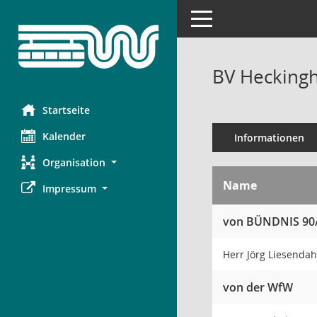
Toggle navigation
BV Heckingh
Startseite
Kalender
Informationen
Organisation
Name
Impressum
von BÜNDNIS 90
Herr Jörg Liesenda
von der WfW