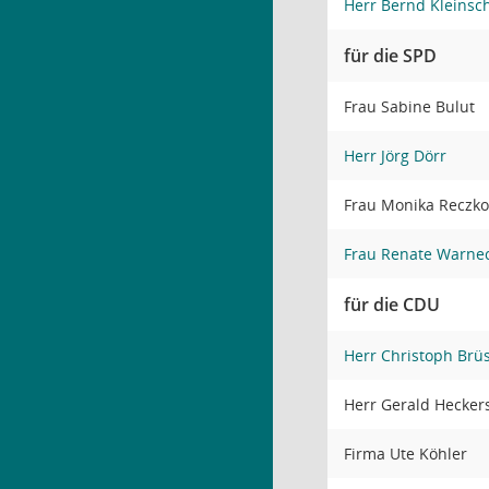
Herr Bernd Kleinsc
für die SPD
Frau Sabine Bulut
Herr Jörg Dörr
Frau Monika Reczk
Frau Renate Warne
für die CDU
Herr Christoph Br
Herr Gerald Hecke
Firma Ute Köhler