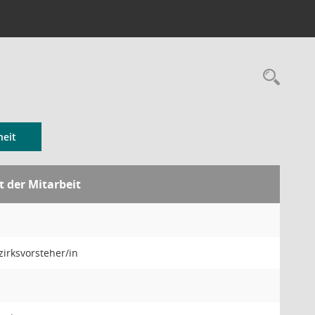
Rec
eit
t der Mitarbeit
zirksvorsteher/in