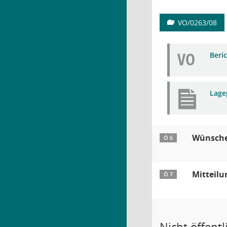
VO/0263/08
VO
Beri
Lage
Wünsche
Ö 6
Mitteilu
Ö 7
Nicht öffentli