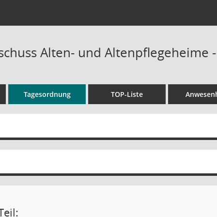
schuss Alten- und Altenpflegeheime -
Tagesordnung
TOP-Liste
Anwesenh
eil: