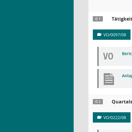
Tätigkei
Ö 1
VO/0097/08
VO
Beri
Anlag
Quartals
Ö 2
VO/0222/08