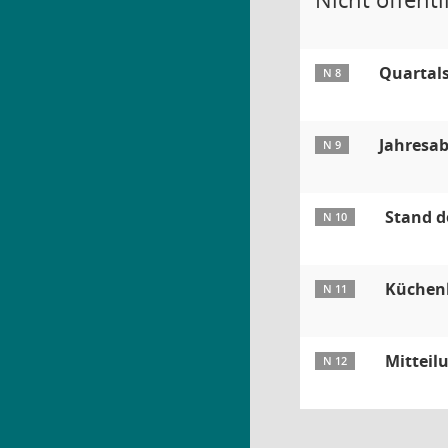
Quartals
N 8
Jahresab
N 9
Stand d
N 10
Küchenk
N 11
Mitteil
N 12