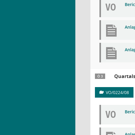
VO
Beri
Anlag
Anla
Quartals
Ö 3
VO/0224/08
VO
Beri
Anla