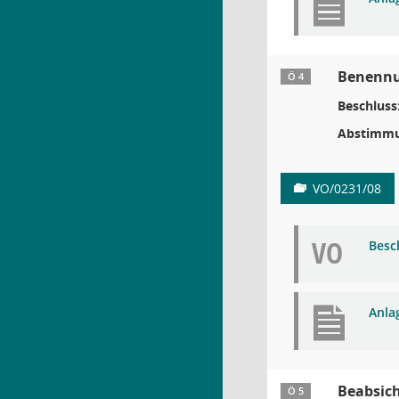
Benennun
Ö 4
Beschluss
Abstimmu
VO/0231/08
VO
Besc
Anlag
Beabsic
Ö 5