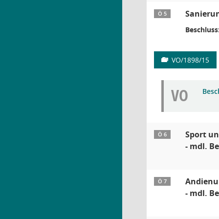
Sanierun
Ö 5
Beschluss
VO/1898/15
VO
Besc
Sport un
Ö 6
- mdl. Be
Andienun
Ö 7
- mdl. B