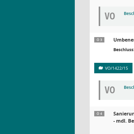
VO
Besc
Umbenen
Ö 3
Beschluss
VO/1422/15
VO
Besc
Sanieru
Ö 4
- mdl. Be