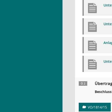
Unte
Unte
Anla
Unte
Übertra
Ö 2
Beschluss
VO/1814/15