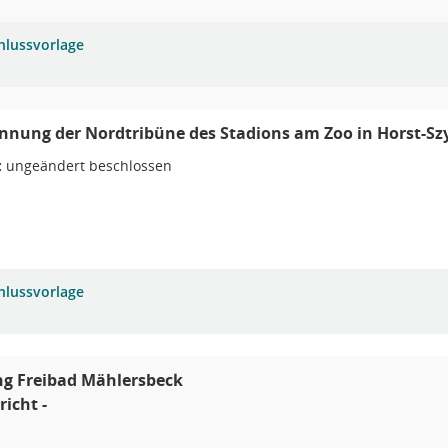
hlussvorlage
nung der Nordtribüne des Stadions am Zoo in Horst-S
:
ungeändert beschlossen
hlussvorlage
ng Freibad Mählersbeck
richt -