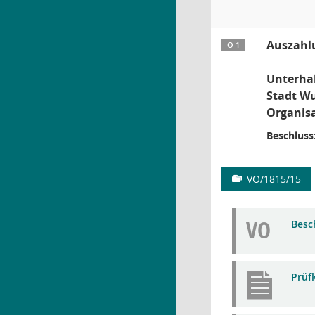
Auszahl
Ö 1
Unterhal
Stadt Wu
Organisa
Beschluss
VO/1815/15
VO
Besc
Prüf