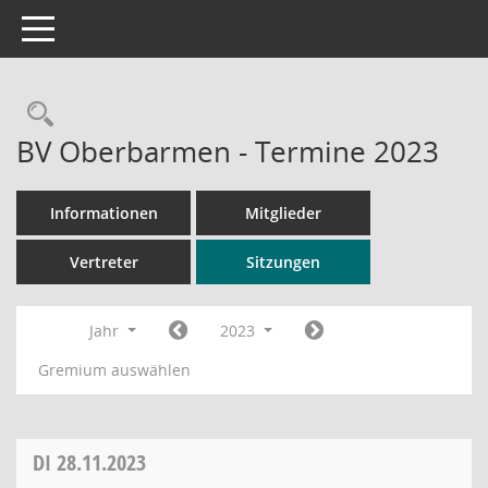
Toggle navigation
Rechercheauswahl
BV Oberbarmen - Termine 2023
Informationen
Mitglieder
Vertreter
Sitzungen
Jahr
2023
Gremium auswählen
DI
28.11.2023