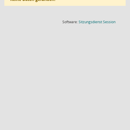
(Wird in
Software:
Sitzungsdienst
Session