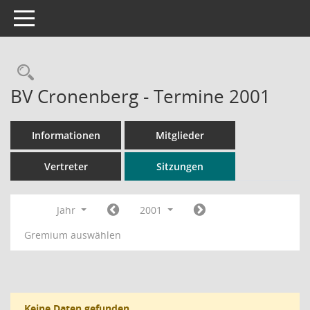
Toggle navigation
Rechercheauswahl
BV Cronenberg - Termine 2001
Informationen
Mitglieder
Vertreter
Sitzungen
Jahr
2001
Gremium auswählen
Keine Daten gefunden.