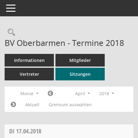
Toggle navigation
Rechercheauswahl
BV Oberbarmen - Termine 2018
Informationen
Mitglieder
Vertreter
Sitzungen
Monat
April
2018
Aktuell
Gremium auswählen
DI
17.04.2018