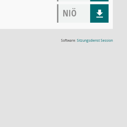
NIÖ
(Wird in
Software:
Sitzungsdienst
Session