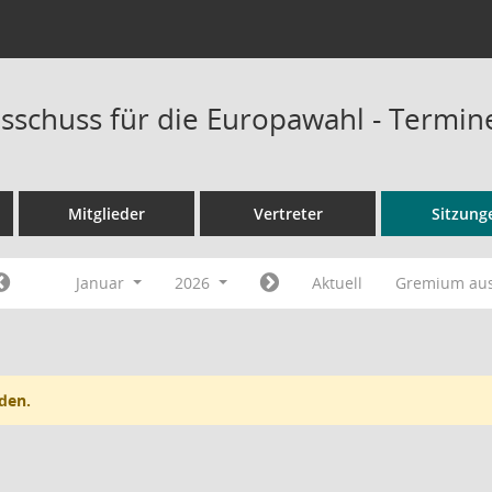
sschuss für die Europawahl - Termin
Mitglieder
Vertreter
Sitzung
Januar
2026
Aktuell
Gremium au
den.