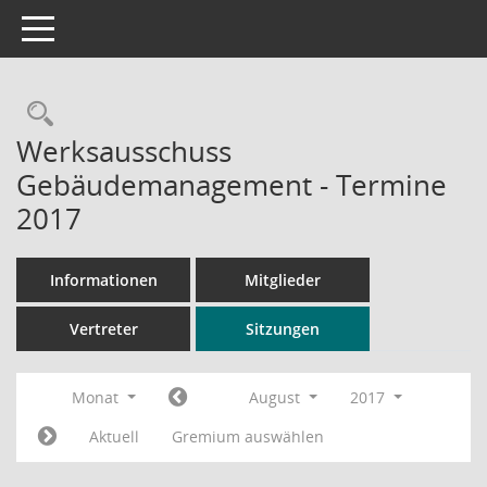
Toggle navigation
Rechercheauswahl
Werksausschuss
Gebäudemanagement - Termine
2017
Informationen
Mitglieder
Vertreter
Sitzungen
Monat
August
2017
Aktuell
Gremium auswählen