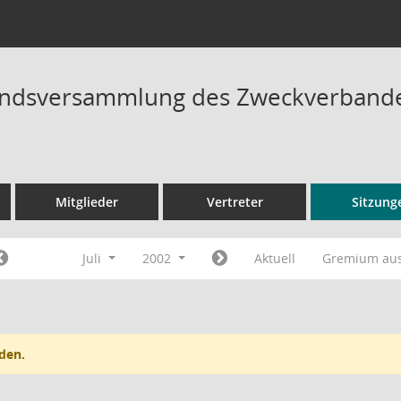
ndsversammlung des Zweckverbandes
Mitglieder
Vertreter
Sitzung
Juli
2002
Aktuell
Gremium au
den.