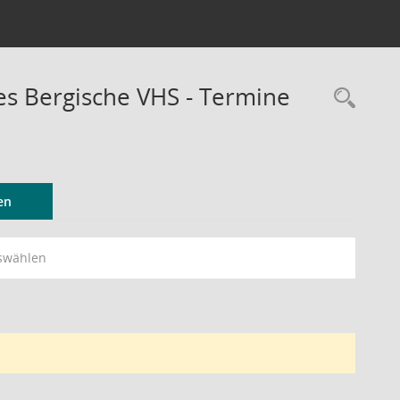
 Bergische VHS - Termine
Rec
en
swählen