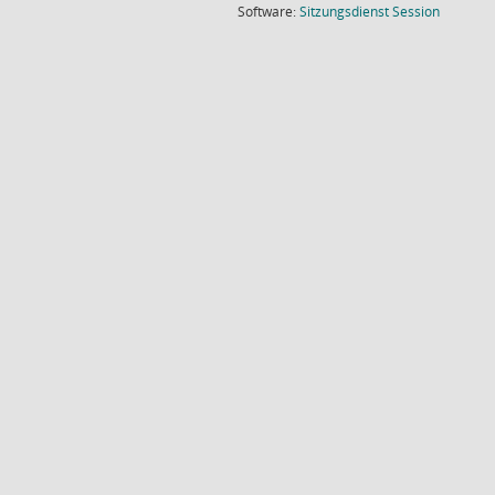
(Wird in
Software:
Sitzungsdienst
Session