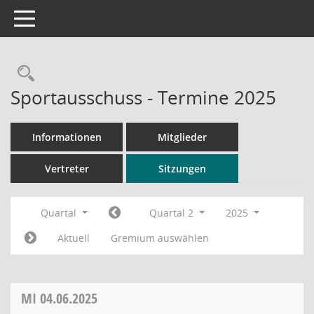
Toggle navigation
Rechercheauswahl
Sportausschuss - Termine 2025
Informationen
Mitglieder
Vertreter
Sitzungen
Quartal
Quartal 2
2025
Aktuell
Gremium auswählen
MI
04.06.2025