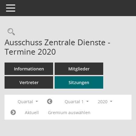
Toggle navigation
Rechercheauswahl
Ausschuss Zentrale Dienste -
Termine 2020
Informationen
Mitglieder
Vertreter
Sitzungen
Quartal
Quartal 1
2020
Aktuell
Gremium auswählen