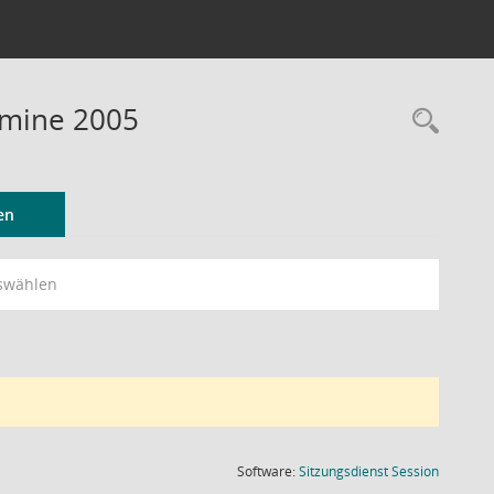
rmine 2005
Rec
en
swählen
(Wird in
Software:
Sitzungsdienst
Session