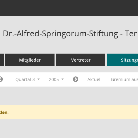
Dr.-Alfred-Springorum-Stiftung - Te
Mitglieder
Vertreter
Sitzung
Quartal 3
2005
Aktuell
Gremium au
den.