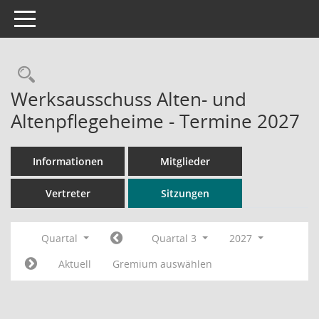
Toggle navigation
Rechercheauswahl
Werksausschuss Alten- und
Altenpflegeheime - Termine 2027
Informationen
Mitglieder
Vertreter
Sitzungen
Quartal
Quartal 3
2027
Aktuell
Gremium auswählen