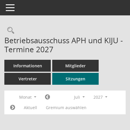
Toggle navigation
Rechercheauswahl
Betriebsausschuss APH und KIJU -
Termine 2027
Informationen
Mitglieder
Vertreter
Sitzungen
Monat
Juli
2027
Aktuell
Gremium auswählen