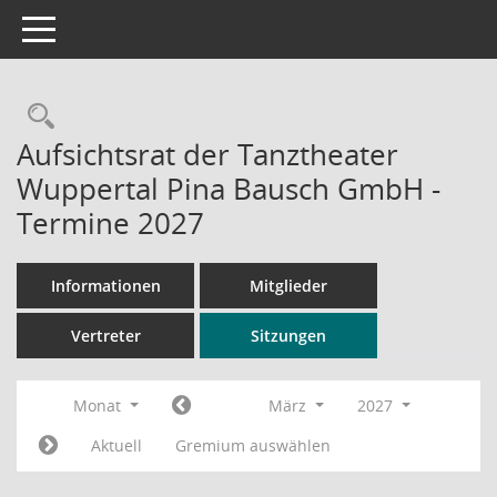
Toggle navigation
Rechercheauswahl
Aufsichtsrat der Tanztheater
Wuppertal Pina Bausch GmbH -
Termine 2027
Informationen
Mitglieder
Vertreter
Sitzungen
Monat
März
2027
Aktuell
Gremium auswählen