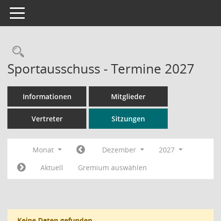
Toggle navigation
Rechercheauswahl
Sportausschuss - Termine 2027
Informationen
Mitglieder
Vertreter
Sitzungen
Monat
Dezember
2027
Aktuell
Gremium auswählen
Keine Daten gefunden.