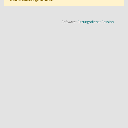
(Wird in
Software:
Sitzungsdienst
Session