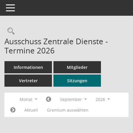
Toggle navigation
Rechercheauswahl
Ausschuss Zentrale Dienste -
Termine 2026
Informationen
Mitglieder
Vertreter
Sitzungen
Monat
September
2026
Aktuell
Gremium auswählen