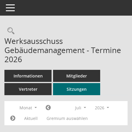
Toggle navigation
Rechercheauswahl
Werksausschuss
Gebäudemanagement - Termine
2026
Informationen
Mitglieder
Vertreter
Sitzungen
Monat
Juli
2026
Aktuell
Gremium auswählen