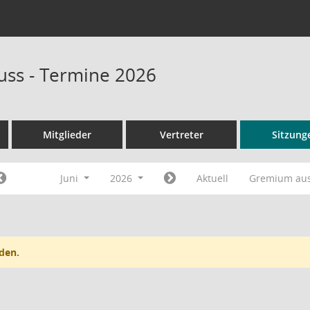
ss - Termine 2026
Mitglieder
Vertreter
Sitzung
Juni
2026
Aktuell
Gremium au
den.