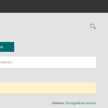
Rec
en
swählen
(Wird in
Software:
Sitzungsdienst
Session