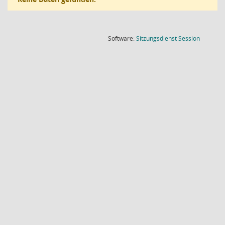
(Wird in
Software:
Sitzungsdienst
Session