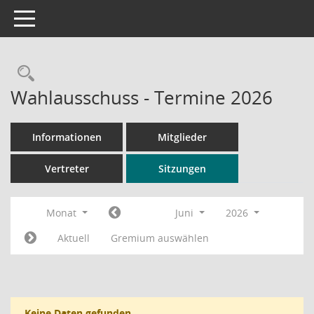
Toggle navigation
Rechercheauswahl
Wahlausschuss - Termine 2026
Informationen
Mitglieder
Vertreter
Sitzungen
Monat
Juni
2026
Aktuell
Gremium auswählen
Keine Daten gefunden.