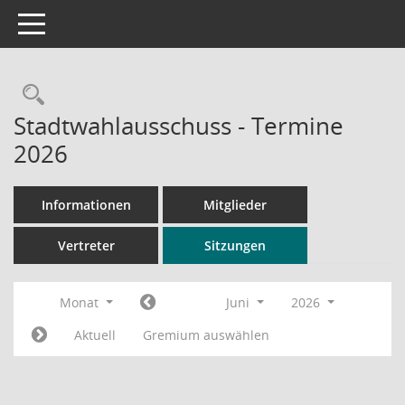
Toggle navigation
Rechercheauswahl
Stadtwahlausschuss - Termine
2026
Informationen
Mitglieder
Vertreter
Sitzungen
Monat
Juni
2026
Aktuell
Gremium auswählen