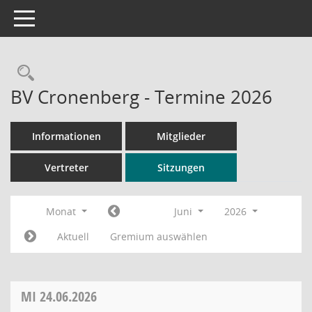
Toggle navigation
Rechercheauswahl
BV Cronenberg - Termine 2026
Informationen
Mitglieder
Vertreter
Sitzungen
Monat
Juni
2026
Aktuell
Gremium auswählen
MI
24.06.2026