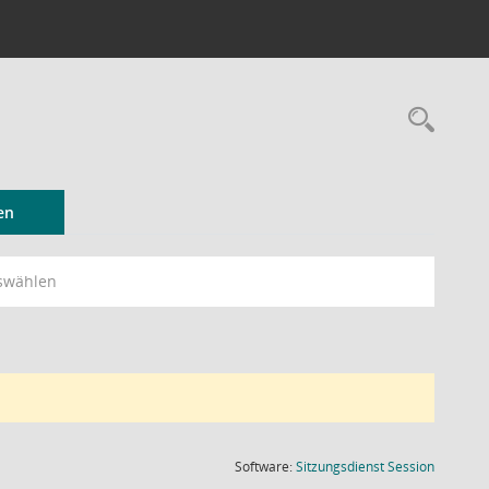
Rec
en
swählen
(Wird in
Software:
Sitzungsdienst
Session