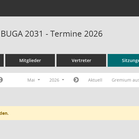
t BUGA 2031 - Termine 2026
Mitglieder
Vertreter
Sitzung
Mai
2026
Aktuell
Gremium au
den.