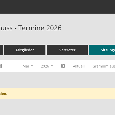
huss - Termine 2026
Mitglieder
Vertreter
Sitzung
Mai
2026
Aktuell
Gremium au
den.