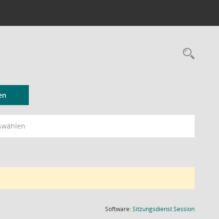
Rec
en
swählen
(Wird in
Software:
Sitzungsdienst
Session