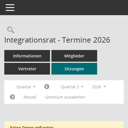
Toggle navigation
Rechercheauswahl
Integrationsrat - Termine 2026
Informationen
Mitglieder
Vertreter
Sitzungen
Quartal
Quartal 2
2026
Aktuell
Gremium auswählen
Keine Daten gefunden.