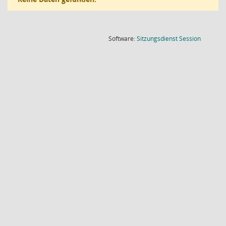
(Wird in
Software:
Sitzungsdienst
Session