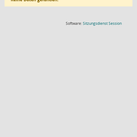
(Wird in
Software:
Sitzungsdienst
Session