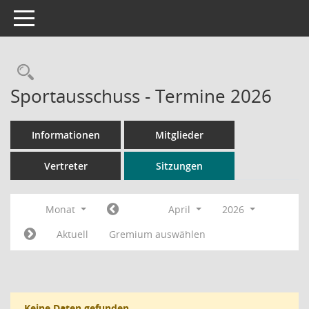
Toggle navigation
Rechercheauswahl
Sportausschuss - Termine 2026
Informationen
Mitglieder
Vertreter
Sitzungen
Monat
April
2026
Aktuell
Gremium auswählen
Keine Daten gefunden.