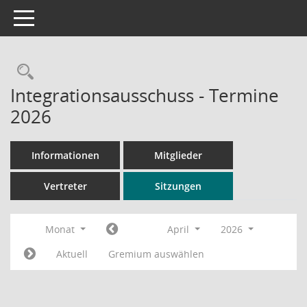
Toggle navigation
Rechercheauswahl
Integrationsausschuss - Termine
2026
Informationen
Mitglieder
Vertreter
Sitzungen
Monat
April
2026
Aktuell
Gremium auswählen