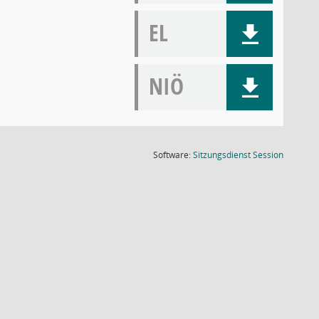
EL
NIÖ
(Wird in
Software:
Sitzungsdienst
Session