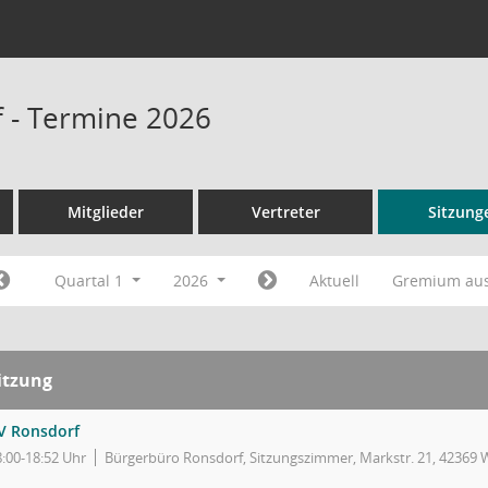
 - Termine 2026
Mitglieder
Vertreter
Sitzung
Quartal 1
2026
Aktuell
Gremium au
itzung
V Ronsdorf
8:00-18:52 Uhr
Bürgerbüro Ronsdorf, Sitzungszimmer, Markstr. 21, 42369 