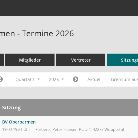
men - Termine 2026
Mitglieder
Vertreter
Sitzung
Quartal 1
2026
Aktuell
Gremium au
Sitzung
BV Oberbarmen
19:00-19:21 Uhr
Färberei, Peter-Hansen-Platz 1, 42277 Wuppertal