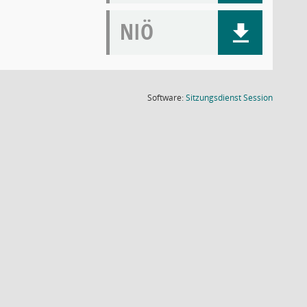
NIÖ
(Wird in
Software:
Sitzungsdienst
Session