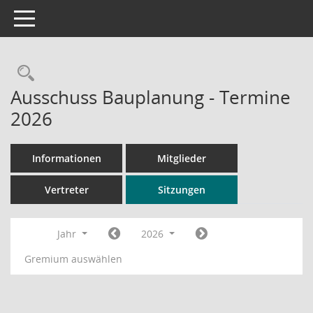
Toggle navigation
Rechercheauswahl
Ausschuss Bauplanung - Termine
2026
Informationen
Mitglieder
Vertreter
Sitzungen
Jahr
2026
Gremium auswählen