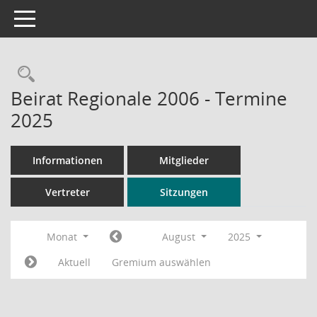
Toggle navigation
Rechercheauswahl
Beirat Regionale 2006 - Termine
2025
Informationen
Mitglieder
Vertreter
Sitzungen
Monat
August
2025
Aktuell
Gremium auswählen