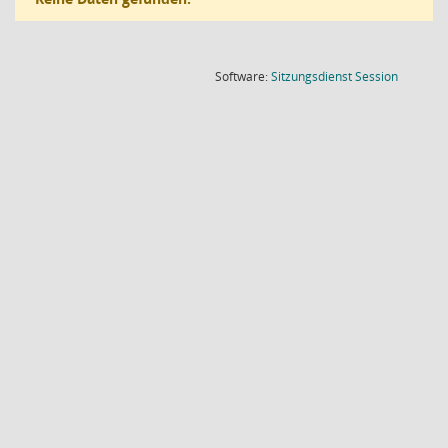
(Wird in
Software:
Sitzungsdienst
Session