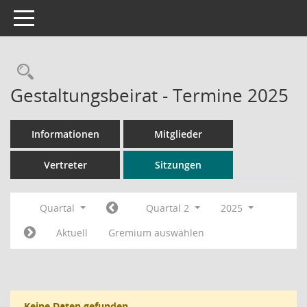
Toggle navigation
Rechercheauswahl
Gestaltungsbeirat - Termine 2025
Informationen
Mitglieder
Vertreter
Sitzungen
Quartal
Quartal 2
2025
Aktuell
Gremium auswählen
Keine Daten gefunden.