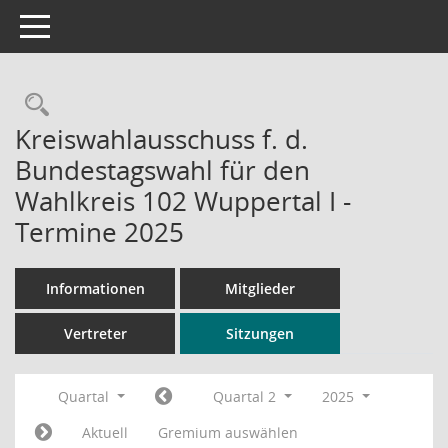
Toggle navigation
Rechercheauswahl
Kreiswahlausschuss f. d.
Bundestagswahl für den
Wahlkreis 102 Wuppertal I -
Termine 2025
Informationen
Mitglieder
Vertreter
Sitzungen
Quartal
Quartal 2
2025
Aktuell
Gremium auswählen