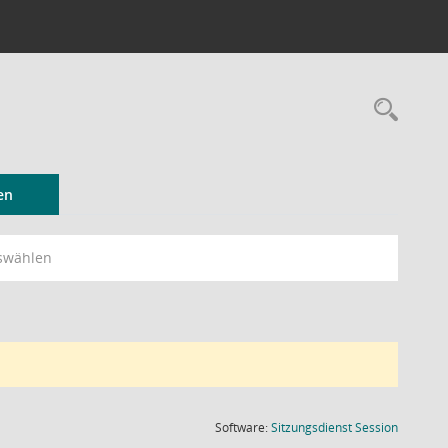
Rec
en
swählen
(Wird in
Software:
Sitzungsdienst
Session