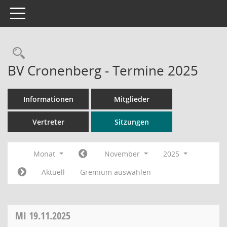
Toggle navigation
Rechercheauswahl
BV Cronenberg - Termine 2025
Informationen
Mitglieder
Vertreter
Sitzungen
Monat
November
2025
Aktuell
Gremium auswählen
MI
19.11.2025