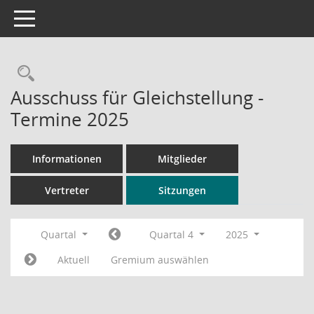
Toggle navigation
Rechercheauswahl
Ausschuss für Gleichstellung -
Termine 2025
Informationen
Mitglieder
Vertreter
Sitzungen
Quartal
Quartal 4
2025
Aktuell
Gremium auswählen