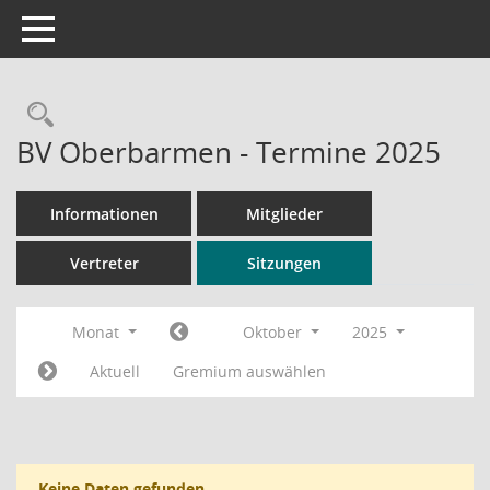
Toggle navigation
Rechercheauswahl
BV Oberbarmen - Termine 2025
Informationen
Mitglieder
Vertreter
Sitzungen
Monat
Oktober
2025
Aktuell
Gremium auswählen
Keine Daten gefunden.