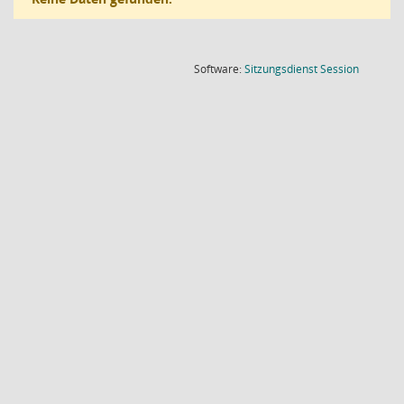
(Wird in
Software:
Sitzungsdienst
Session