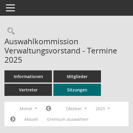
Toggle navigation
Rechercheauswahl
Auswahlkommission
Verwaltungsvorstand - Termine
2025
Informationen
Mitglieder
Vertreter
Sitzungen
Monat
Oktober
2025
Aktuell
Gremium auswählen