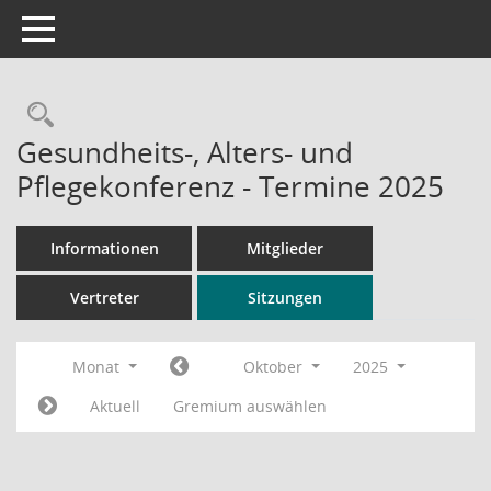
Toggle navigation
Rechercheauswahl
Gesundheits-, Alters- und
Pflegekonferenz - Termine 2025
Informationen
Mitglieder
Vertreter
Sitzungen
Monat
Oktober
2025
Aktuell
Gremium auswählen