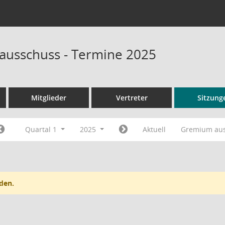
sausschuss - Termine 2025
Mitglieder
Vertreter
Sitzung
Quartal 1
2025
Aktuell
Gremium au
den.