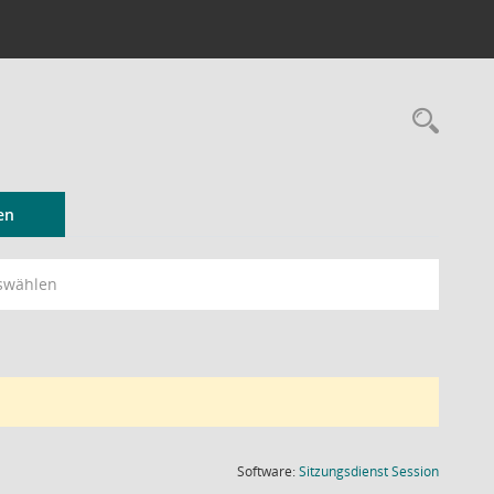
Rec
en
swählen
(Wird in
Software:
Sitzungsdienst
Session