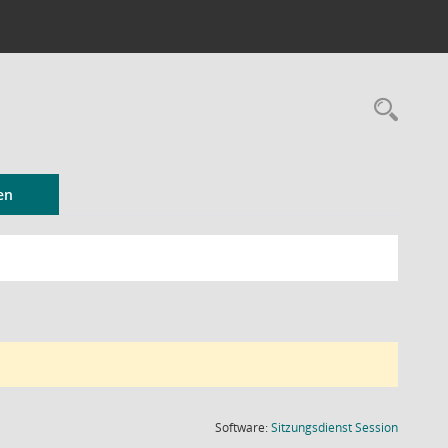
Rec
en
(Wird in
Software:
Sitzungsdienst
Session