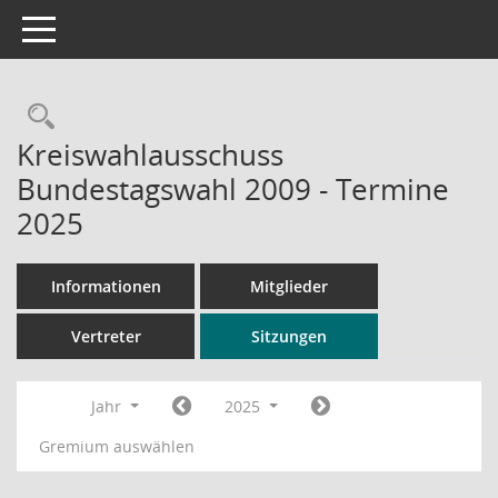
Toggle navigation
Rechercheauswahl
Kreiswahlausschuss
Bundestagswahl 2009 - Termine
2025
Informationen
Mitglieder
Vertreter
Sitzungen
Jahr
2025
Gremium auswählen