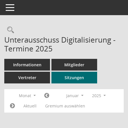
Toggle navigation
Rechercheauswahl
Unterausschuss Digitalisierung -
Termine 2025
Informationen
Mitglieder
Vertreter
Sitzungen
Monat
Januar
2025
Aktuell
Gremium auswählen