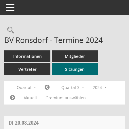
Toggle navigation
Rechercheauswahl
BV Ronsdorf - Termine 2024
Informationen
Mitglieder
Vertreter
Sitzungen
Quartal
Quartal 3
2024
Aktuell
Gremium auswählen
DI
20.08.2024